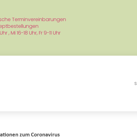
ische Terminvereinbarungen
eptbestellungen
hr , Mi 16-18 Uhr,
Fr 9-11 Uhr
S
mationen zum Coronavirus