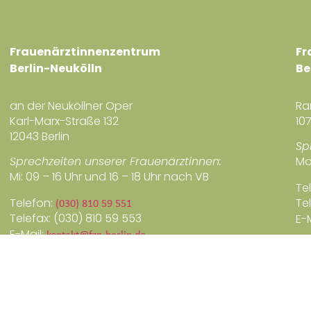
Frauenärztinnenzentrum
Fr
Berlin-Neukölln
Be
an der Neuköllner Oper
Ra
Karl-Marx-Straße 132
107
12043 Berlin
Sp
Sprechzeiten unserer Frauenärztinnen:
Mo
Mi: 09 – 16 Uhr und 16 – 18 Uhr nach VB
Te
Telefon:
(030) 810 59 551
Te
Telefax: (030) 810 59 553
E-
E-Mail:
kontakt@fzn-berlin.de