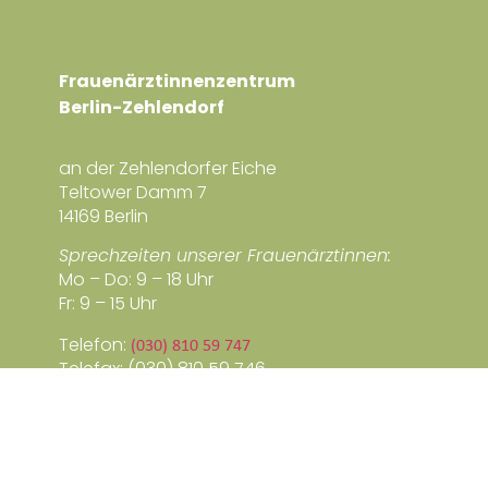
Frauenärztinnenzentrum
Berlin-Zehlendorf
an der Zehlendorfer Eiche
Teltower Damm 7
14169 Berlin
Sprechzeiten unserer Frauenärztinnen:
Mo – Do: 9 – 18 Uhr
Fr: 9 – 15 Uhr
Telefon:
(030) 810 59 747
Telefax: (030) 810 59 746
E-Mail:
kontakt@fzz-berlin.de
© 2026, Frauenärztinnenzentrum Berlin