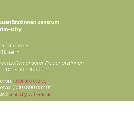
auenärztinnen Zentrum
rlin-City
nkestrasse 8
89 Berlin
rechzeiten unserer Frauenärztinnen:
 – Do: 8.30 – 15.30 Uhr
lefon:
(030) 890 092 91
lefax: (030) 890 092 92
Mail:
kontakt@fzz-berlin.de
Impressum
/
Datenschutz