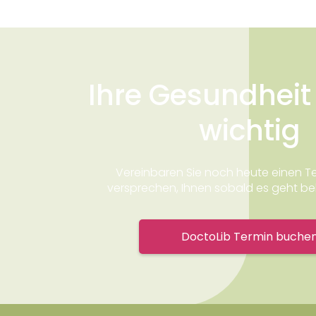
Ihre Gesundheit 
wichtig
Vereinbaren Sie noch heute einen Te
versprechen, Ihnen sobald es geht behi
DoctoLib Termin buche